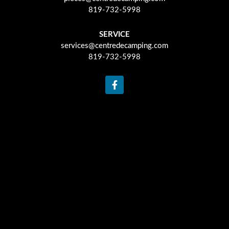
819-732-5998
SERVICE
services@centredecamping.com
819-732-5998
F
a
c
e
b
o
o
k
-
f