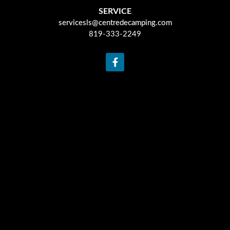
SERVICE
servicesls@centredecamping.com
819-333-2249
F
a
c
e
b
o
o
k
-
f