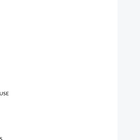
USE
S