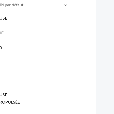
USE
IE
0
USE
ROPULSÉE