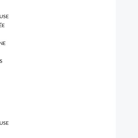
USE
ÉE
NE
S
USE