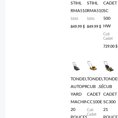
STIHL
STIHL
CADET
RMA510
RMA510
SC
500
Stihl
Stihl
HW
849.99
$
849.99
$
Cub
Cadet
729.00
$
TONDEUSE
TONDEUSE
TONDE
AUTOPROPULSÉE
CUB
CUB
YARD
CADET
CADET
MACHINE
CC100E
SC300
20
21
Cub
Cadet
POUCES
POUCE