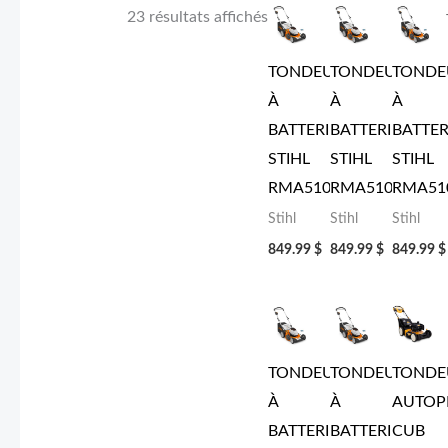
23 résultats affichés
TONDEUSE
TONDEUSE
TONDE
À
À
À
BATTERIE
BATTERIE
BATTER
STIHL
STIHL
STIHL
RMA510
RMA510
RMA51
Stihl
Stihl
Stihl
849.99
$
849.99
$
849.99
$
TONDEUSE
TONDEUSE
TONDE
À
À
AUTOP
BATTERIE
BATTERIE
CUB