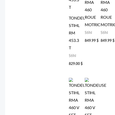
RMA
RMA
460
460
ROUE
ROUE
TONDEUSE
MOTRICE
MOTRI
STIHL
Stihl
Stihl
RM
453.3
849.99
$
849.99
$
T
Stihl
829.00
$