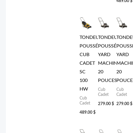
489.00
$
TONDEUSE
TONDEUSE
TONDE
POUSSÉE
POUSSÉE
POUSS
CUB
YARD
YARD
CADET
MACHINE
MACHI
SC
20
20
100
POUCES
POUCE
HW
Cub
Cub
Cadet
Cadet
Cub
Cadet
279.00
$
279.00
$
489.00
$