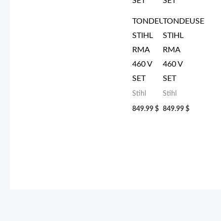
TONDEUSE
TONDEUSE
STIHL
STIHL
RMA
RMA
460 V
460 V
SET
SET
Stihl
Stihl
849.99
$
849.99
$