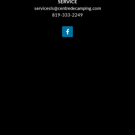
SERVICE
servicesls@centredecamping.com
819-333-2249
F
a
c
e
b
o
o
k
-
f