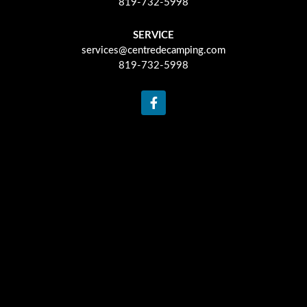
819-732-5998
SERVICE
services@centredecamping.com
819-732-5998
F
a
c
e
b
o
o
k
-
f