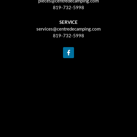
pieces@centredecamping.com
819-732-5998
SERVICE
services@centredecamping.com
819-732-5998
F
a
c
e
b
o
o
k
-
f