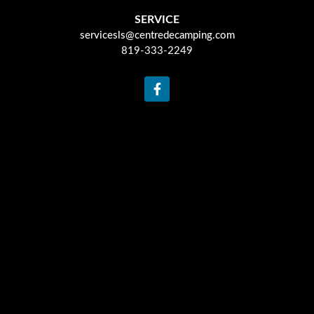
SERVICE
servicesls@centredecamping.com
819-333-2249
F
a
c
e
b
o
o
k
-
f