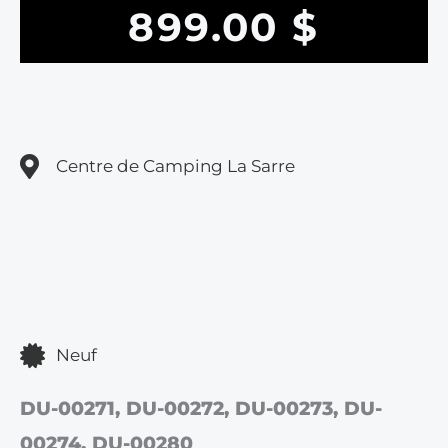
899.00
$
Centre de Camping La Sarre
Neuf
DU-00271, DU-00272, DU-00273, DU-
00274, DU-00280