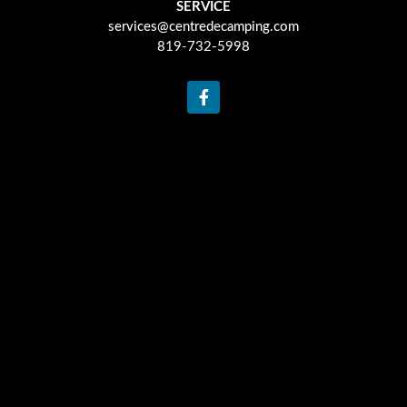
SERVICE
services@centredecamping.com
819-732-5998
F
a
c
e
b
o
o
k
-
f